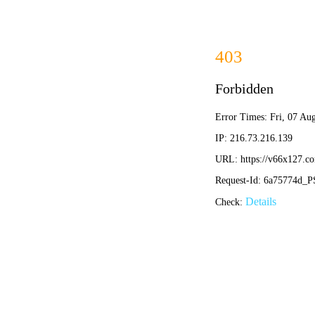
心可舒片
骨疏康胶囊/颗粒
荷丹片/胶囊