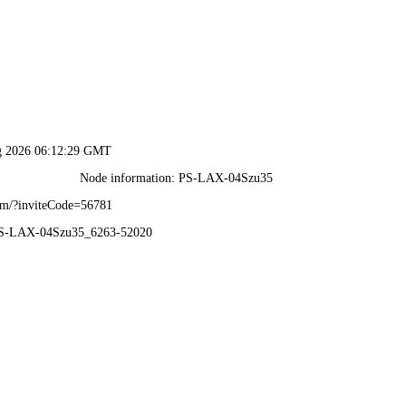
澳宝典资料大全-资料免费精
走进沃华
新闻资讯
产品服务
脑血疏口服液
参枝苓口服液
心血管线
脑血管线