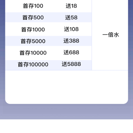
为人类健康创造卓越价值
核心价值：
顾客第一 服务他人 诚信 创新
核心战略：
（一）长期、一贯、一致践行《有效动作论》，人人熟
练使用表录群会，人人公开透明四类动作，人人积累重
复高效动作，创造可持续卓越业绩；
（二）先人后事，吸引、服务和成就有杰出信誉和业绩
记录的人，建设高效动作团队；
（三）依托公司现有独家产品成功研发生产所形成的知
识产权和独特资源，研发和收购越来越多相关独家产
品，构筑无与伦比独家产品线；