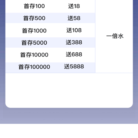
琥珀消石颗粒
琥珀消石颗粒(无糖型)
防参止痒颗粒
槐角丸
黄连上清丸
参苓白术丸