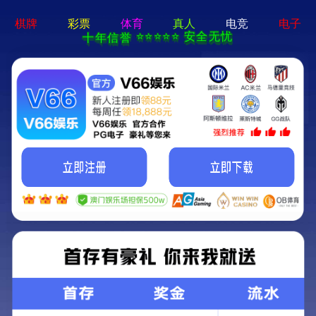
澳宝典资料大全-资料免费精
选
访谈纪实 | 刘强教授：急性心梗PCI术