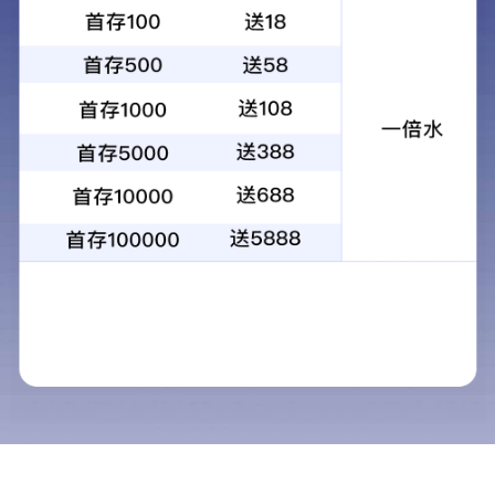
后，需关注患者不良情绪
发布时间：2023-06-08
阅读
次
我国心血管疾病发病率呈快速增长态势，到2030年，心
血管病死亡预计占总死亡原因的41%，居各种死因的首位。
急性心梗是最常见急性心血管事件，常造成猝死，救治过程
中，时间就是生命。鉴于此，全科学苑邀请深圳市中医院心
血管内科刘强教授分享“我国急性心梗的救治现状”的内容。
心血管疾病中急性心梗发生率较高
随着生活水平的逐渐提高，心血管疾病的发病率越来越
高，其中，以急性心肌梗死为代表的、危及生命的急性心血
管事件发生率也越来越高，尤其是急性冠脉综合征（ACS）
患者，由于发病急，死亡率高，因此，有效的诊断和治疗，
及时的抢救，及治疗后有效的预防，对该类疾病患者非常重