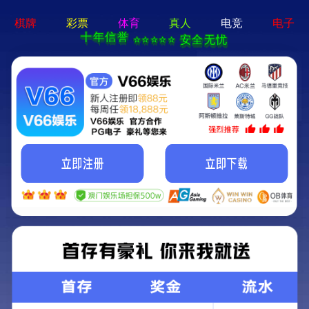
澳宝典资料大全-资料免费精
选
清朝乾隆年间